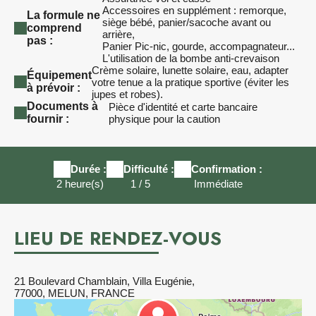
Accessoires en supplément : remorque,
La formule ne
siège bébé, panier/sacoche avant ou
comprend
arrière,
pas :
Panier Pic-nic, gourde, accompagnateur...
L'utilisation de la bombe anti-crevaison
Crème solaire, lunette solaire, eau, adapter
Équipement
votre tenue a la pratique sportive (éviter les
à prévoir :
jupes et robes).
Documents à
Pièce d'identité et carte bancaire
fournir :
physique pour la caution
Durée :
Difficulté :
Confirmation :
2 heure(s)
1 / 5
Immédiate
LIEU DE RENDEZ-VOUS
21 Boulevard Chamblain, Villa Eugénie,
77000, MELUN, FRANCE