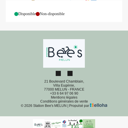
-
Disponible
-
Non-disponible
21 Boulevard Chamblain,
Villa Eugénie,
77000 MELUN - FRANCE
+33 6 64 97 06 90
Mentions légales
Conditions générales de vente
© 2026 Station Bee's MELUN
|
Propulsé par