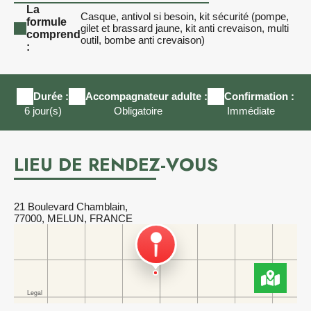
La
Casque, antivol si besoin, kit sécurité (pompe,
formule
gilet et brassard jaune, kit anti crevaison, multi
comprend
outil, bombe anti crevaison)
:
Durée :
Accompagnateur adulte :
Confirmation :
6 jour(s)
Obligatoire
Immédiate
LIEU DE RENDEZ-VOUS
21 Boulevard Chamblain,
77000, MELUN, FRANCE