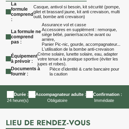
La
Casque, antivol si besoin, kit sécurité (pompe,
formule
gilet et brassard jaune, kit anti crevaison, multi
comprend
outil, bombe anti crevaison)
:
Assurance vol et casse
Accessoires en supplément : remorque,
La formule ne
siège bébé, panier/sacoche avant ou
comprend
arrière,
pas :
Panier Pic-nic, gourde, accompagnateur...
L'utilisation de la bombe anti-crevaison
Crème solaire, lunette solaire, eau, adapter
Équipement
votre tenue a la pratique sportive (éviter les
à prévoir :
jupes et robes).
Documents à
Pièce d'identité & carte bancaire pour
fournir :
la caution
Durée :
Accompagnateur adulte :
Confirmation :
24 heure(s)
Obligatoire
Immédiate
LIEU DE RENDEZ-VOUS