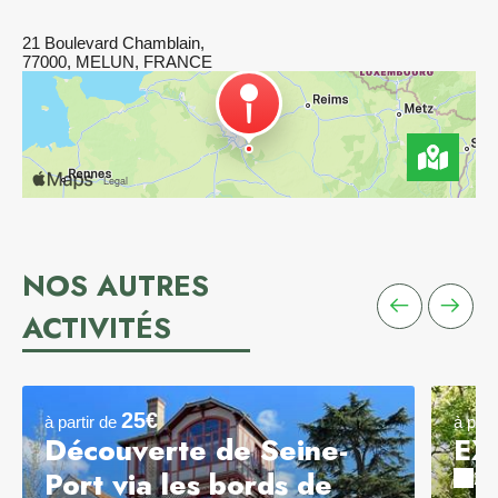
21 Boulevard Chamblain,
77000, MELUN, FRANCE
NOS AUTRES
ACTIVITÉS
25€
à partir de
à part
Découverte de Seine-
EX
Port via les bords de
2 h