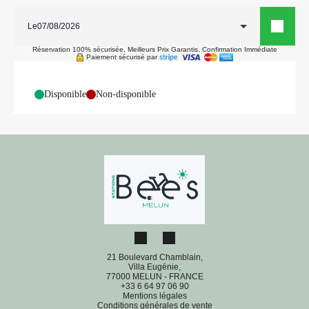
Le
Réservation 100% sécurisée, Meilleurs Prix Garantis, Confirmation Immédiate
Paiement sécurisé par
-
Disponible
-
Non-disponible
21 Boulevard Chamblain,
Villa Eugénie,
77000 MELUN - FRANCE
+33 6 64 97 06 90
Mentions légales
Conditions générales de vente