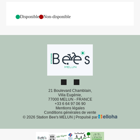
-
Disponible
-
Non-disponible
21 Boulevard Chamblain,
Villa Eugénie,
77000 MELUN - FRANCE
+33 6 64 97 06 90
Mentions légales
Conditions générales de vente
© 2026 Station Bee's MELUN
|
Propulsé par