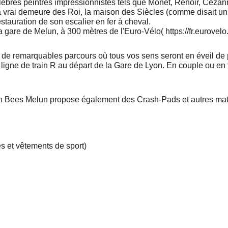
lèbres peintres impressionnistes tels que Monet, Renoir, Cézan
la vrai demeure des Roi, la maison des Siècles (comme disait un
estauration de son escalier en fer à cheval.
 gare de Melun, à 300 mètres de l'Euro-Vélo( https://fr.eurovelo
r de remarquables parcours où tous vos sens seront en éveil de p
igne de train R au départ de la Gare de Lyon. En couple ou en f
tion Bees Melun propose également des Crash-Pads et autres maté
s et vêtements de sport)