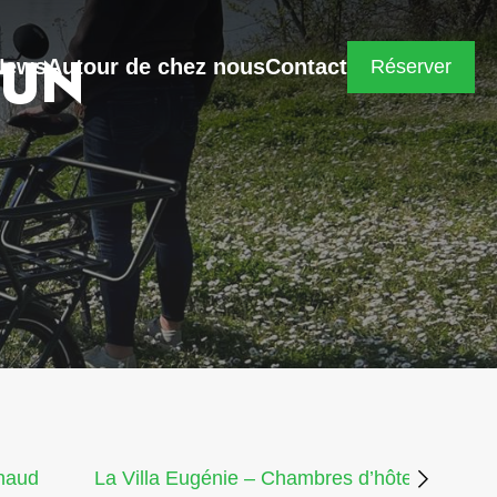
LUN
News
Autour de chez nous
Contact
Réserver
rnaud
La Villa Eugénie – Chambres d’hôtes & gîte