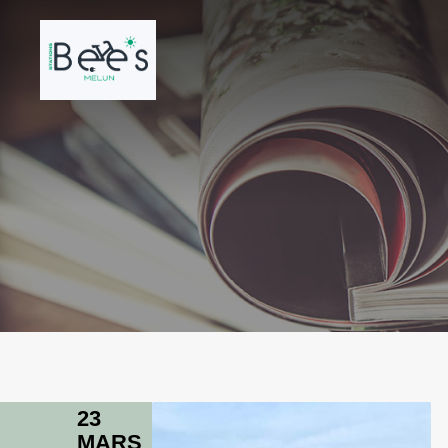
23
MARS