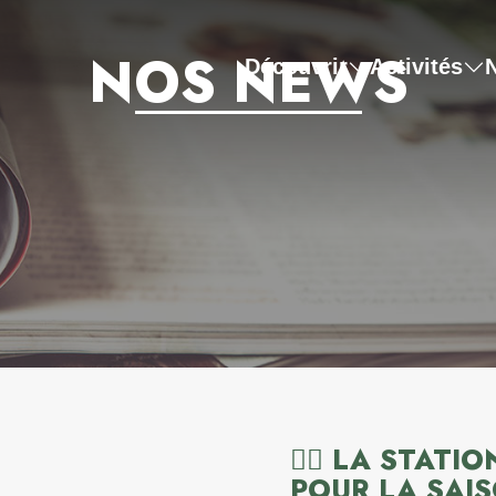
NOS NEWS
Découvrir
Activités
🚴‍♂️ LA STAT
POUR LA SAI