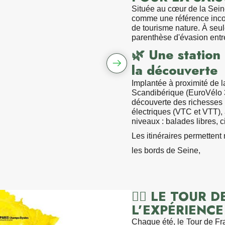
Située au cœur de la Sein
comme une référence incon
de tourisme nature. À seul
parenthèse d'évasion entre
🌿 Une station
la découverte
Implantée à proximité de 
Scandibérique
(EuroVélo 3)
découverte des richesses l
électriques (VTC et VTT),
niveaux : balades libres, c
Pause devant le Chateau
Les itinéraires permettent
les-Tours en vélo élect
Stations bees Melun Loca
les bords de Seine,
la forêt de Fontainebleau,
des sites emblématiques
château de Fontainebleau
Grâce à ses équipements m
🚴‍♂️ LE TOUR 
Bees Melun offre une expé
L’EXPÉRIENCE
pleine nature.
Chaque été, le Tour de Fr