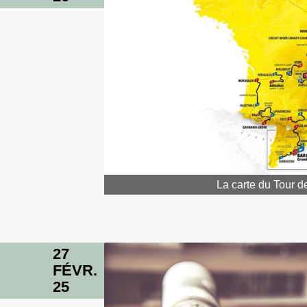
La carte du Tour 
27
FÉVR.
25