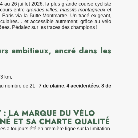
s complets pour tous les
 au 26 juillet 2026, la plus grande course cycliste
cours entre
grandes villes, massifs montagneux
et
Paris via la Butte Montmartre. Un tracé exigeant,
 à la simple location de vélos. Elle propose
culaires… et accessible autrement, grâce au vélo
 Bees. Pédalez sur les traces des champions !
es,
ents inclus (casques, antivols, kits de réparation),
aires comme l'escalade avec crash pads,
rs ambitieux, ancré dans les
rticuliers, groupes ou entreprises.
ntre amis ou dans le cadre d'un événement
t trouver une formule adaptée à ses envies.
 : une réouverture attendue
33 km,
a officiellement lancé sa
saison 2026 le 21 mars
 au nombre de 21 :
es activités printanières et estivales. Cette
7 de plaine
,
4 accidentées
,
8 de
ouvelle année placée sous le signe de la mobilité
es en altitude
à Gavarnie-Gèdre, au Plateau de
 du plein air.
tte et à l'Alpe d'Huez (2 fois),
1 contre la montre
la montre en individuel.
Il y aura 2 journées de
ours, la station élargit progressivement ses horaires
 : LA MARQUE DU VÉLO
d'activités jusqu'à l'automne, avec une période
ntre avril et septembre.
t découverte
NÉ ET SA CHARTE QUALITÉ
on à redécouvrir le territoire
s a toujours été en première ligne sur la limitation