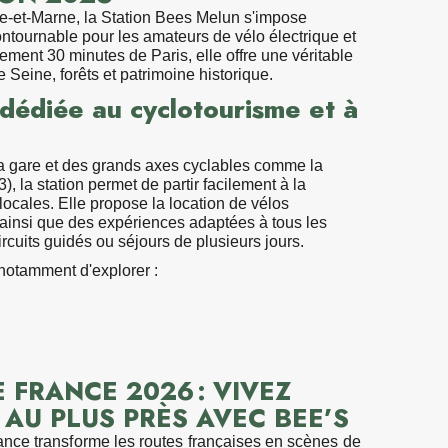
e-et-Marne, la Station Bees Melun s'impose
tournable pour les amateurs de vélo électrique et
ement 30 minutes de Paris, elle offre une véritable
 Seine, forêts et patrimoine historique.
 dédiée au cyclotourisme et à
la gare et des grands axes cyclables comme la
, la station permet de partir facilement à la
ocales. Elle propose la location de vélos
 ainsi que des expériences adaptées à tous les
ircuits guidés ou séjours de plusieurs jours.
 de Blandy-
Pause de
 notamment d'explorer :
rique avec
les-Tou
tion de vélo
Stations 
 comme le château de
Vaux-le-Vicomte
ou le
.
odernes et ses conseils personnalisés, la Station
DE FRANCE 2026 : VIVEZ
rience accessible, conviviale et immersive en
 AU PLUS PRÈS AVEC BEE’S
ance transforme les routes françaises en scènes de