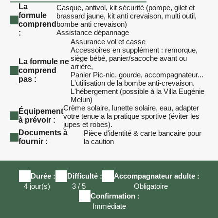
La
Casque, antivol, kit sécurité (pompe, gilet et
formule
brassard jaune, kit anti crevaison, multi outil,
comprend
bombe anti crevaison)
Assistance dépannage
:
Assurance vol et casse
Accessoires en supplément : remorque,
siège bébé, panier/sacoche avant ou
La formule ne
arrière,
comprend
Panier Pic-nic, gourde, accompagnateur...
pas :
L'utilisation de la bombe anti-crevaison.
L'hébergement (possible à la Villa Eugénie
Melun)
Crème solaire, lunette solaire, eau, adapter
Équipement
votre tenue a la pratique sportive (éviter les
à prévoir :
jupes et robes).
Documents à
Pièce d'identité & carte bancaire pour
fournir :
la caution
Durée :
Difficulté :
Accompagnateur adulte :
4 jour(s)
3 / 5
Obligatoire
Confirmation :
Immédiate