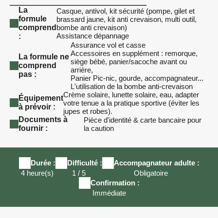
La
Casque, antivol, kit sécurité (pompe, gilet et
formule
brassard jaune, kit anti crevaison, multi outil,
comprend
bombe anti crevaison)
Assistance dépannage
:
Assurance vol et casse
Accessoires en supplément : remorque,
La formule ne
siège bébé, panier/sacoche avant ou
comprend
arrière,
pas :
Panier Pic-nic, gourde, accompagnateur...
L'utilisation de la bombe anti-crevaison
Crème solaire, lunette solaire, eau, adapter
Équipement
votre tenue a la pratique sportive (éviter les
à prévoir :
jupes et robes).
Documents à
Pièce d'identité & carte bancaire pour
fournir :
la caution
Durée :
Difficulté :
Accompagnateur adulte :
4 heure(s)
1 / 5
Obligatoire
Confirmation :
Immédiate